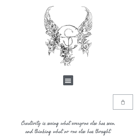
Creativity is seeing what everyone else has seen,
and thinking what no one else has thought.