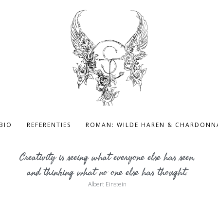
BIO
REFERENTIES
ROMAN: WILDE HAREN & CHARDONN
Creativity is seeing what everyone else has seen,
and thinking what no one else has thought.
Albert Einstein