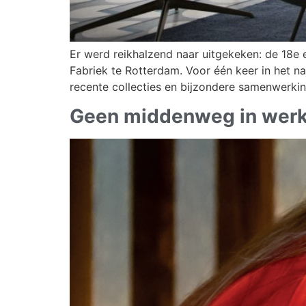
Er werd reikhalzend naar uitgekeken: de 18e
Fabriek te Rotterdam. Voor één keer in het na
recente collecties en bijzondere samenwerk
Geen middenweg in werk 