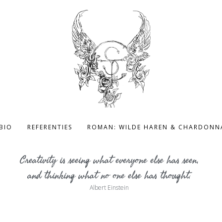
BIO
REFERENTIES
ROMAN: WILDE HAREN & CHARDONN
Creativity is seeing what everyone else has seen,
and thinking what no one else has thought.
Albert Einstein