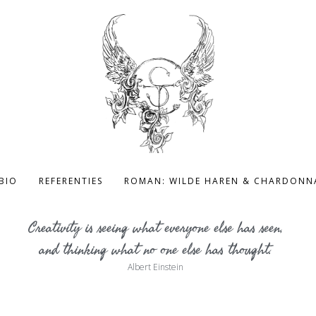
BIO
REFERENTIES
ROMAN: WILDE HAREN & CHARDONN
Creativity is seeing what everyone else has seen,
and thinking what no one else has thought.
Albert Einstein