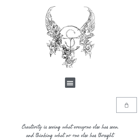
Creativity is seeing what everyone else has seen,
and thinking what no one else has thought.