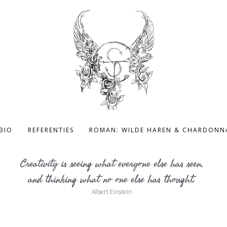
BIO
REFERENTIES
ROMAN: WILDE HAREN & CHARDONN
Creativity is seeing what everyone else has seen,
and thinking what no one else has thought.
Albert Einstein