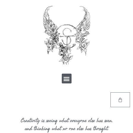
Creativity is seeing what everyone else has seen,
and thinking what no one else has thought.