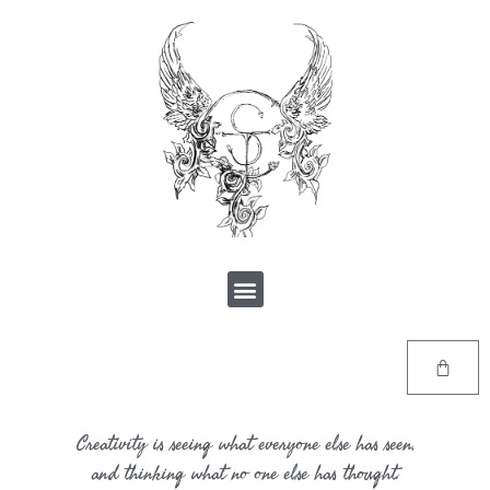
Creativity is seeing what everyone else has seen,
and thinking what no one else has thought.