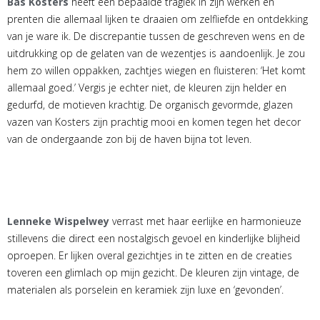
Bas Kosters
heeft een bepaalde tragiek in zijn werken en
prenten die allemaal lijken te draaien om zelfliefde en ontdekking
van je ware ik. De discrepantie tussen de geschreven wens en de
uitdrukking op de gelaten van de wezentjes is aandoenlijk. Je zou
hem zo willen oppakken, zachtjes wiegen en fluisteren: ‘Het komt
allemaal goed.’ Vergis je echter niet, de kleuren zijn helder en
gedurfd, de motieven krachtig. De organisch gevormde, glazen
vazen van Kosters zijn prachtig mooi en komen tegen het decor
van de ondergaande zon bij de haven bijna tot leven.
Lenneke Wispelwey
verrast met haar eerlijke en harmonieuze
stillevens die direct een nostalgisch gevoel en kinderlijke blijheid
oproepen. Er lijken overal gezichtjes in te zitten en de creaties
toveren een glimlach op mijn gezicht. De kleuren zijn vintage, de
materialen als porselein en keramiek zijn luxe en ‘gevonden’.