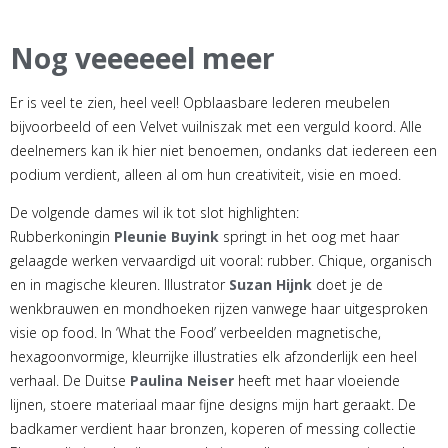
Nog veeeeeel meer
Er is veel te zien, heel veel! Opblaasbare lederen meubelen
bijvoorbeeld of een Velvet vuilniszak met een verguld koord. Alle
deelnemers kan ik hier niet benoemen, ondanks dat iedereen een
podium verdient, alleen al om hun creativiteit, visie en moed.
De volgende dames wil ik tot slot highlighten:
Rubberkoningin
Pleunie Buyink
springt in het oog met haar
gelaagde werken vervaardigd uit vooral: rubber. Chique, organisch
en in magische kleuren. Illustrator
Suzan Hijnk
doet je de
wenkbrauwen en mondhoeken rijzen vanwege haar uitgesproken
visie op food. In ‘What the Food’ verbeelden magnetische,
hexagoonvormige, kleurrijke illustraties elk afzonderlijk een heel
verhaal. De Duitse
Paulina Neiser
heeft met haar vloeiende
lijnen, stoere materiaal maar fijne designs mijn hart geraakt. De
badkamer verdient haar bronzen, koperen of messing collectie