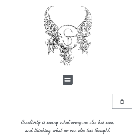
Creativity is seeing what everyone else has seen,
and thinking what no one else has thought.