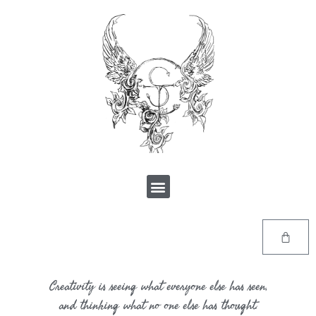
Creativity is seeing what everyone else has seen,
and thinking what no one else has thought.