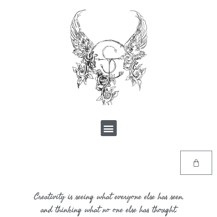
Creativity is seeing what everyone else has seen,
and thinking what no one else has thought.