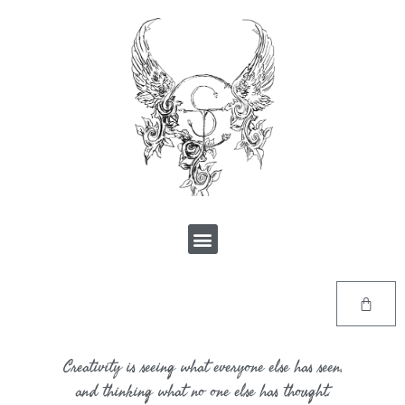
Creativity is seeing what everyone else has seen,
and thinking what no one else has thought.