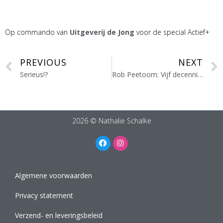
Op commando van
Uitgeverij de Jong
voor de special Actief+
PREVIOUS
NEXT
Serieus!?
Rob Peetoom: Vijf decennia Beauty
2026 © Nathalie Schalke
Algemene voorwaarden
Privacy statement
Verzend- en leveringsbeleid