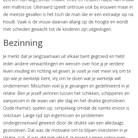
een maîtresse. Uiteraard speelt ontrouw ook bij vrouwen maar in
de meeste gevallen is het toch de man die er een extraatje op na
houdt. Vaak is de vrouw daarvan allang op de hoogte en wordt
met scheiden gewacht tot de kinderen zijn uitgevlogen.
Bezinning
Je merkt dat je langzaamaan uit elkaar bent gegroeid en hebt
ieder andere verwachtingen en wensen over hoe jij je verdere
leven invulling en richting wil geven. Je voelt je niet meer vrij om te
zijn wie je werkelijk bent, vrij om te doen wat je werkelijk wilt
ondernemen. Misschien voel jij je gevangen en gedefinieerd in je
relatie. Ben je jezelf verloren tussen het schikken, schipperen en
aanpassen in de waan van alle dag en het drukke gezinsleven.
Oude thema’s spelen op, simpelweg omdat de ruimte ervoor is
ontstaan. Lange tijd zijn ergernissen en problemen
ondergesneeuwd geweest door de drukte van een alledaags
gezinsleven. Dat was de motivatie om te blijven investeren in je
relatie, ook al was die niet ideaal. Je moest samen opbouwen,