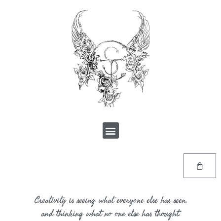
Creativity is seeing what everyone else has seen,
and thinking what no one else has thought.