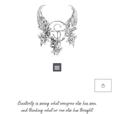
Creativity is seeing what everyone else has seen,
and thinking what no one else has thought.