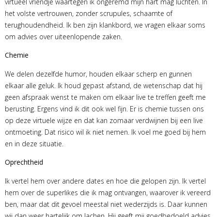
virtueel vriendje waartegen ik ongeremd mijn hart mag luchten. In
het volste vertrouwen, zonder scrupules, schaamte of
terughoudendheid. Ik ben zijn klankbord, we vragen elkaar soms
om advies over uiteenlopende zaken.
Chemie
We delen dezelfde humor, houden elkaar scherp en gunnen
elkaar alle geluk. Ik houd gepast afstand, de wetenschap dat hij
geen afspraak wenst te maken om elkaar live te treffen geeft me
berusting. Ergens vind ik dit ook wel fijn. Er is chemie tussen ons
op deze virtuele wijze en dat kan zomaar verdwijnen bij een live
ontmoeting. Dat risico wil ik niet nemen. Ik voel me goed bij hem
en in deze situatie.
Oprechtheid
Ik vertel hem over andere dates en hoe die gelopen zijn. Ik vertel
hem over de superlikes die ik mag ontvangen, waarover ik vereerd
ben, maar dat dit gevoel meestal niet wederzijds is. Daar kunnen
wij dan weer hartelijk om lachen. Hij geeft mij goedbedoeld advies