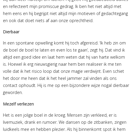
en reflecteert mijn promiscue gedrag. Ik ben het niet altijd met
hem eens en hij begrijpt niet altijd mijn motieven of gedachtegang
en ook dat doet niets af aan onze oprechtheid.
Dierbaar
In een spontane opwelling komt hij toch afgereisd. ‘Ik heb zin om
de boel de boel te laten en even los te gaan’, zegt hij. Dat vind ik
altijd een goed idee en laat hem weten dat hij van harte welkom
is. Hoewel ik erg nieuwsgierig naar hem ben realiseer ik me ten
volle dat ik het risico loop dat onze magie verdwijnt. Even schiet
het door me heen dat ik het heel jammer zal vinden als ons
contact ophoudt. Hij is me op een bijzondere wijze nogal dierbaar
geworden.
Mezelf verliezen
Het is een jolige boel in de kroeg. Mensen zijn verkleed, er is
livemuziek, drank en rumoer. We dansen op de zitbanken, zingen
luidkeels mee en hebben plezier. Als hij binnenkomt spot ik hem