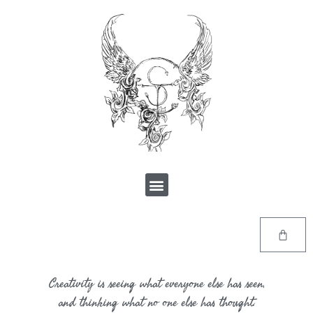
Creativity is seeing what everyone else has seen,
and thinking what no one else has thought.