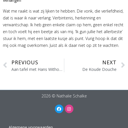
Verlangen
Wat me raakt is wat zij lijken te hebben. Die vonk, die verliefdheid,
dat is waar ik naar verlang. Verbintenis, herkenning en
verwantschap. Ik heb geen enkele claim op hem, geen enkel recht
en toch voelt hij een beetje als van mij. ‘Ik gun jullie het allerbeste’
stuur ik hem, met een laatste kusje als punt. Vurig hoop ik dat dit
mij ook mag overkomen. Juist als ik daar niet op zit te wachten.
PREVIOUS
NEXT
Aan tafel met Hans Withoos bij Oogenlust
De Koude Douche
2026 © Nathalie Schalke
Algemene voorwaarden