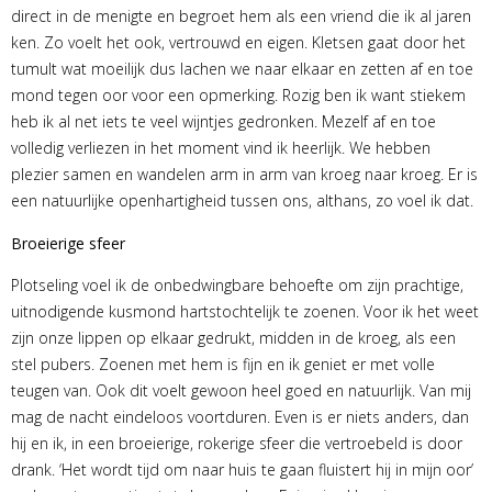
direct in de menigte en begroet hem als een vriend die ik al jaren
ken. Zo voelt het ook, vertrouwd en eigen. Kletsen gaat door het
tumult wat moeilijk dus lachen we naar elkaar en zetten af en toe
mond tegen oor voor een opmerking. Rozig ben ik want stiekem
heb ik al net iets te veel wijntjes gedronken. Mezelf af en toe
volledig verliezen in het moment vind ik heerlijk. We hebben
plezier samen en wandelen arm in arm van kroeg naar kroeg. Er is
een natuurlijke openhartigheid tussen ons, althans, zo voel ik dat.
Broeierige sfeer
Plotseling voel ik de onbedwingbare behoefte om zijn prachtige,
uitnodigende kusmond hartstochtelijk te zoenen. Voor ik het weet
zijn onze lippen op elkaar gedrukt, midden in de kroeg, als een
stel pubers. Zoenen met hem is fijn en ik geniet er met volle
teugen van. Ook dit voelt gewoon heel goed en natuurlijk. Van mij
mag de nacht eindeloos voortduren. Even is er niets anders, dan
hij en ik, in een broeierige, rokerige sfeer die vertroebeld is door
drank. ‘Het wordt tijd om naar huis te gaan fluistert hij in mijn oor’