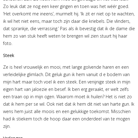
Zo leuk dat ze nog een keer gingen en toen was het wéér goed.
‘Het overkomt me ineens’, murmelt hij. ‘Ik zit er niet op te wachten,
ik wil het niet eens, maar toch zijn daar die kriebels. Die vlinders,
dat sprankje, die verrassing.’ Pas als ik bevestig dat ik de dame die
hem zo van stuk heeft weten te brengen wil zien stuurt hij haar
foto.
Steek
Ze is heel vrouwelijk en mooi, met lange golvende haren en een
verleidelijke glimlach. Dit geluk gun ik hem vanuit d e bodem van
mijn hart maar toch voel ik een steek. Een venijnige steek in mijn
eigen hart van jaloezie en besef. Ik ben erg geraakt, er welt zelfs
een traan op in mijn ogen. Waarom moet ik huilen? Het is niet zo
dat ik hem per se wil. Ook niet dat ik hem dit niet van harte gun. Ik
wens hem juist alle moois en een gelukkige toekomst. Misschien
had ik stiekem toch de hoop daar een onderdeel van te mogen
zijn.