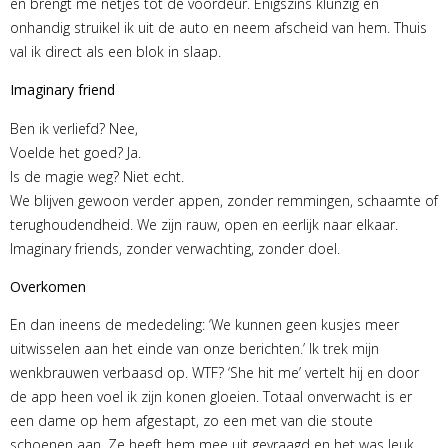
en brengt me netjes tot de voordeur. Enigszins klunzig en
onhandig struikel ik uit de auto en neem afscheid van hem. Thuis
val ik direct als een blok in slaap.
Imaginary friend
Ben ik verliefd? Nee,
Voelde het goed? Ja.
Is de magie weg? Niet echt.
We blijven gewoon verder appen, zonder remmingen, schaamte of
terughoudendheid. We zijn rauw, open en eerlijk naar elkaar.
Imaginary friends, zonder verwachting, zonder doel.
Overkomen
En dan ineens de mededeling: ‘We kunnen geen kusjes meer
uitwisselen aan het einde van onze berichten.’ Ik trek mijn
wenkbrauwen verbaasd op. WTF? ‘She hit me’ vertelt hij en door
de app heen voel ik zijn konen gloeien. Totaal onverwacht is er
een dame op hem afgestapt, zo een met van die stoute
schoenen aan. Ze heeft hem mee uit gevraagd en het was leuk.