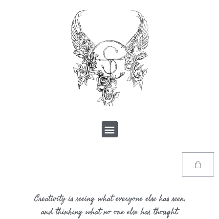
Creativity is seeing what everyone else has seen,
and thinking what no one else has thought.