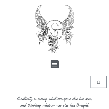
Creativity is seeing what everyone else has seen,
and thinking what no one else has thought.