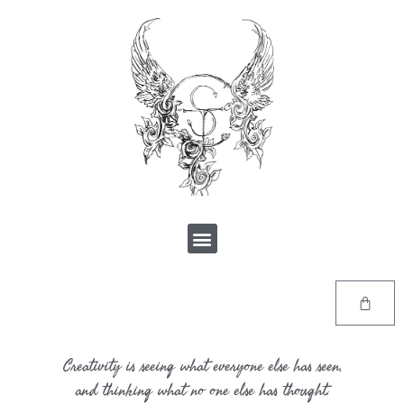
Creativity is seeing what everyone else has seen,
and thinking what no one else has thought.