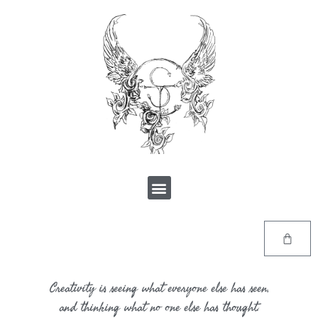
Creativity is seeing what everyone else has seen,
and thinking what no one else has thought.