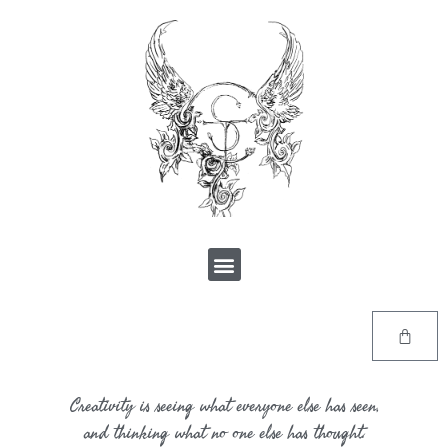
Creativity is seeing what everyone else has seen,
and thinking what no one else has thought.