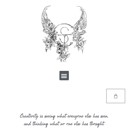
Creativity is seeing what everyone else has seen,
and thinking what no one else has thought.