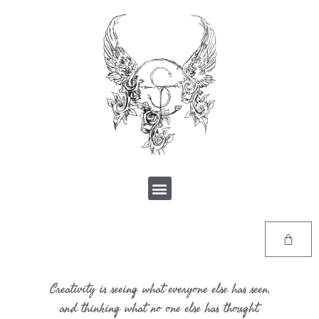
Creativity is seeing what everyone else has seen,
and thinking what no one else has thought.