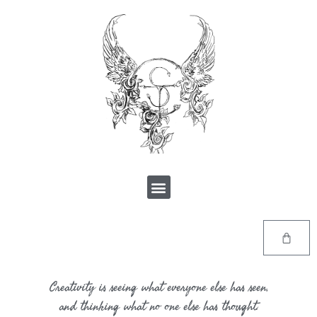
Creativity is seeing what everyone else has seen,
and thinking what no one else has thought.