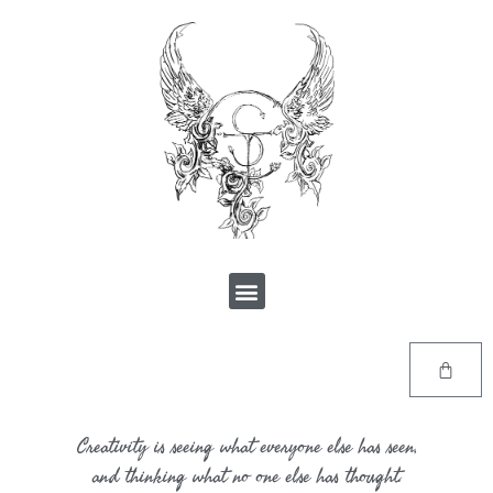
Creativity is seeing what everyone else has seen,
and thinking what no one else has thought.