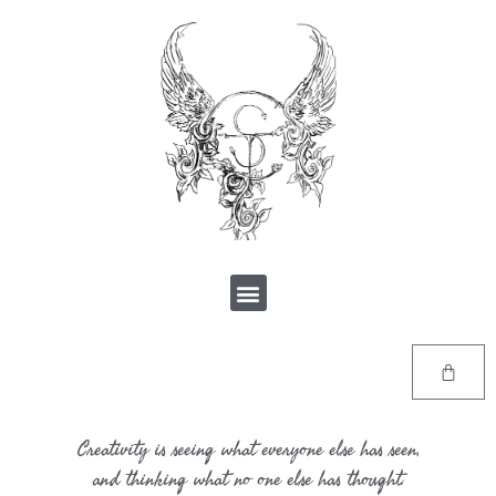
Creativity is seeing what everyone else has seen,
and thinking what no one else has thought.