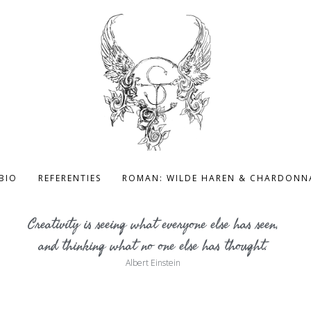
BIO
REFERENTIES
ROMAN: WILDE HAREN & CHARDONN
Creativity is seeing what everyone else has seen,
and thinking what no one else has thought.
Albert Einstein