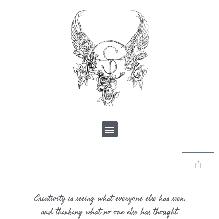
Creativity is seeing what everyone else has seen,
and thinking what no one else has thought.