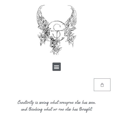
Creativity is seeing what everyone else has seen,
and thinking what no one else has thought.