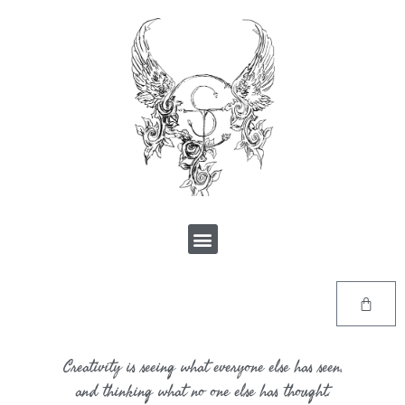
Creativity is seeing what everyone else has seen,
and thinking what no one else has thought.