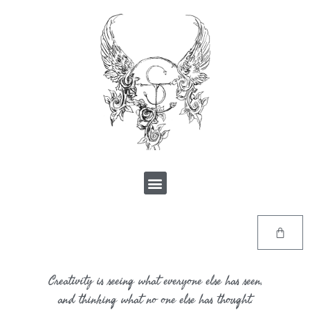
Creativity is seeing what everyone else has seen,
and thinking what no one else has thought.