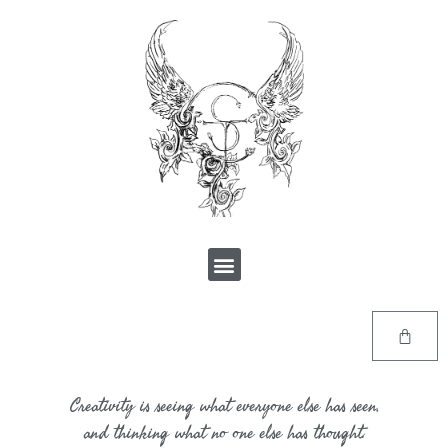
Creativity is seeing what everyone else has seen,
and thinking what no one else has thought.