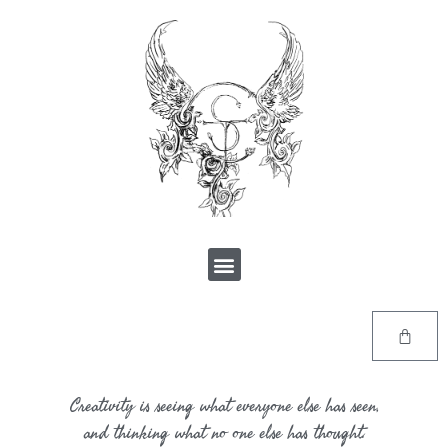
Creativity is seeing what everyone else has seen,
and thinking what no one else has thought.