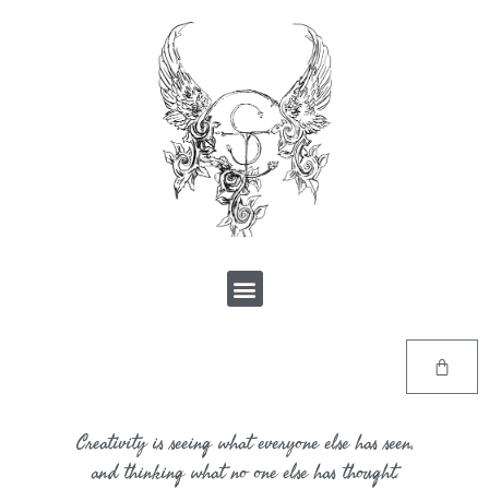
Creativity is seeing what everyone else has seen,
and thinking what no one else has thought.