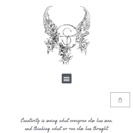
Creativity is seeing what everyone else has seen,
and thinking what no one else has thought.