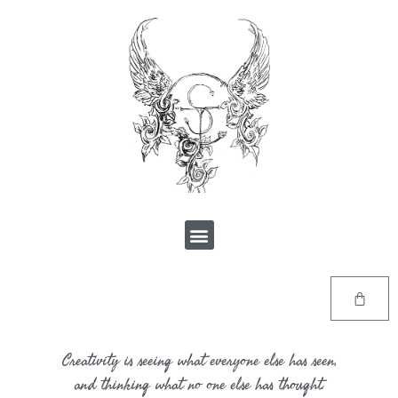
Creativity is seeing what everyone else has seen,
and thinking what no one else has thought.