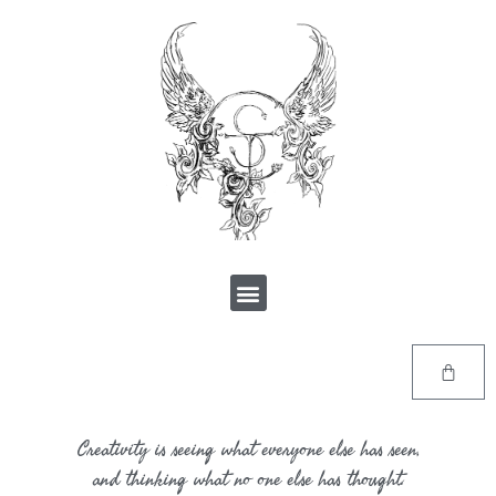
Creativity is seeing what everyone else has seen,
and thinking what no one else has thought.