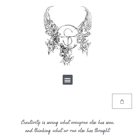
Creativity is seeing what everyone else has seen,
and thinking what no one else has thought.