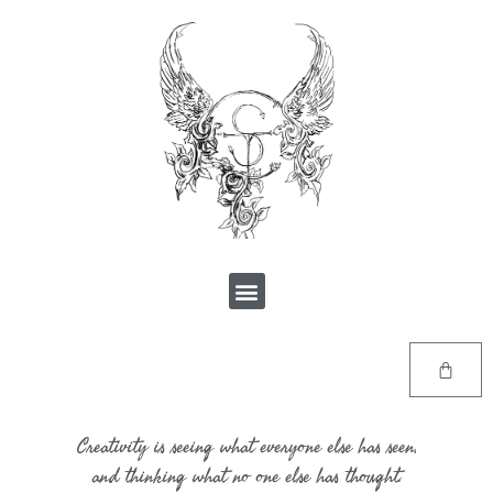
Creativity is seeing what everyone else has seen,
and thinking what no one else has thought.