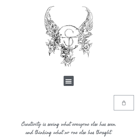
Creativity is seeing what everyone else has seen,
and thinking what no one else has thought.