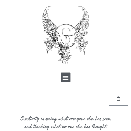
Creativity is seeing what everyone else has seen,
and thinking what no one else has thought.