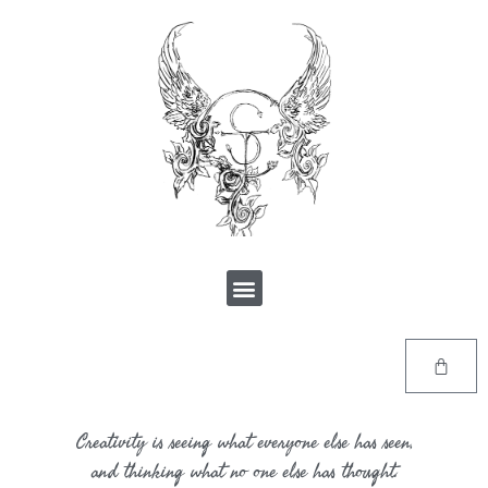
Creativity is seeing what everyone else has seen,
and thinking what no one else has thought.