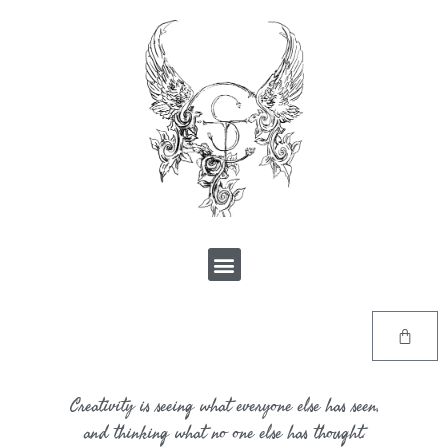
Creativity is seeing what everyone else has seen,
and thinking what no one else has thought.