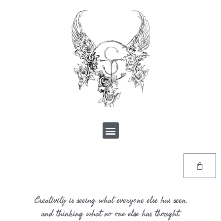
Creativity is seeing what everyone else has seen,
and thinking what no one else has thought.