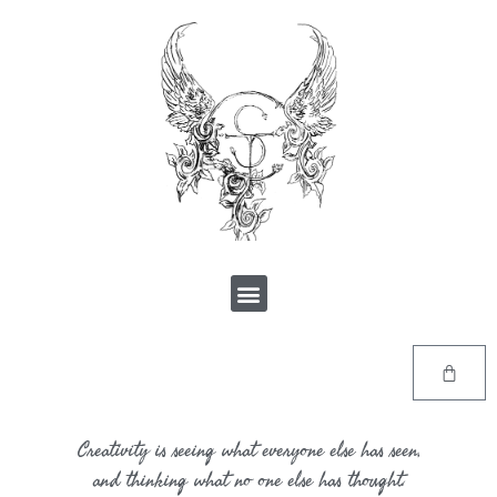
Creativity is seeing what everyone else has seen,
and thinking what no one else has thought.