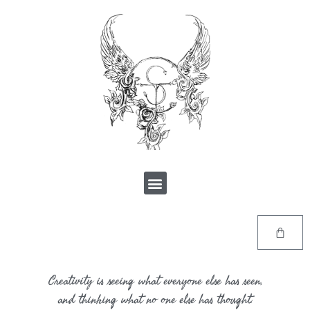
Creativity is seeing what everyone else has seen,
and thinking what no one else has thought.