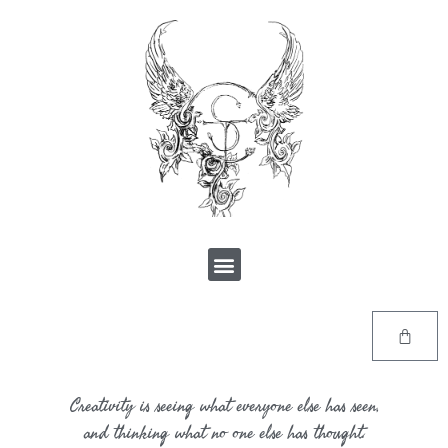
Creativity is seeing what everyone else has seen,
and thinking what no one else has thought.