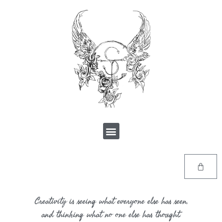
Creativity is seeing what everyone else has seen,
and thinking what no one else has thought.