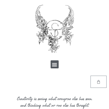
Creativity is seeing what everyone else has seen,
and thinking what no one else has thought.