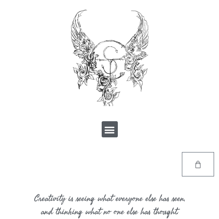
Creativity is seeing what everyone else has seen,
and thinking what no one else has thought.