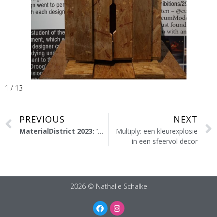
1 / 13
PREVIOUS
NEXT
MaterialDistrict 2023: ‘Meet the Innovators’
Multiply: een kleurexplosie
in een sfeervol decor
2026 © Nathalie Schalke