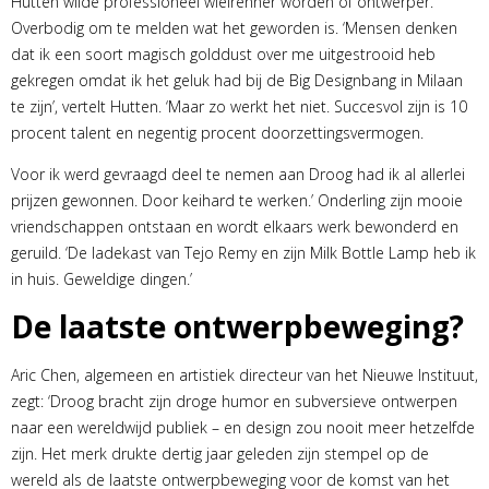
Hutten wilde professioneel wielrenner worden of ontwerper.
Overbodig om te melden wat het geworden is. ‘Mensen denken
dat ik een soort magisch golddust over me uitgestrooid heb
gekregen omdat ik het geluk had bij de Big Designbang in Milaan
te zijn’, vertelt Hutten. ‘Maar zo werkt het niet. Succesvol zijn is 10
procent talent en negentig procent doorzettingsvermogen.
Voor ik werd gevraagd deel te nemen aan Droog had ik al allerlei
prijzen gewonnen. Door keihard te werken.’ Onderling zijn mooie
vriendschappen ontstaan en wordt elkaars werk bewonderd en
geruild. ‘De ladekast van Tejo Remy en zijn Milk Bottle Lamp heb ik
in huis. Geweldige dingen.’
De laatste ontwerpbeweging?
Aric Chen, algemeen en artistiek directeur van het Nieuwe Instituut,
zegt: ‘Droog bracht zijn droge humor en subversieve ontwerpen
naar een wereldwijd publiek – en design zou nooit meer hetzelfde
zijn. Het merk drukte dertig jaar geleden zijn stempel op de
wereld als de laatste ontwerpbeweging voor de komst van het