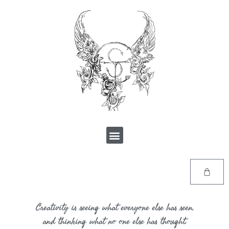
Creativity is seeing what everyone else has seen,
and thinking what no one else has thought.