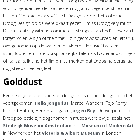
Hierdoor is de mentaliteit van Droog tast- en voelbaar: niet bang
voor ongenuanceerde reacties en nog altijd tegen de stroom in.
Hutten: ‘De reacties als – ‘Dutch Design is door het collectief
Droog Design op de wereldkaart gezet’, ‘I miss Droog very much!
Dutch creativity with no commercial strings attatched’, ‘How can I
forget???’ en ‘A sign of the time’ – zijn gecrowdsourced en letterlijk
overgenomen op de wanden en vloeren. Inclusief taal- en
schrijffouten en in de oorspronkelijke talen als Nederlands, Engels
of Italiaans. Ik vind het fijn om te merken dat Droog na dertig jaar
nog steeds heel erg leeft.’
Golddust
Een hele generatie superster designers is uit het designcollectief
voortgekomen:
Hella Jongerius
, Marcel Wanders, Tejo Remy,
Richard Hutten, Henk Stallinga en
Jurgen Bey
. Ontwerpen uit de
Droog collectie zijn opgenomen in musea wereldwijd, zoals het
Stedelijk Museum Amsterdam
, het
Museum of Modern Art
in New York en het
Victoria & Albert Museum
in Londen.