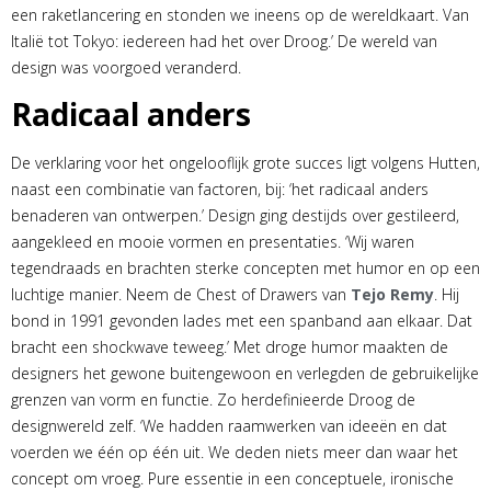
een raketlancering en stonden we ineens op de wereldkaart. Van
Italië tot Tokyo: iedereen had het over Droog.’ De wereld van
design was voorgoed veranderd.
Radicaal anders
De verklaring voor het ongelooflijk grote succes ligt volgens Hutten,
naast een combinatie van factoren, bij: ‘het radicaal anders
benaderen van ontwerpen.’ Design ging destijds over gestileerd,
aangekleed en mooie vormen en presentaties. ‘Wij waren
tegendraads en brachten sterke concepten met humor en op een
luchtige manier. Neem de Chest of Drawers van
Tejo Remy
. Hij
bond in 1991 gevonden lades met een spanband aan elkaar. Dat
bracht een shockwave teweeg.’ Met droge humor maakten de
designers het gewone buitengewoon en verlegden de gebruikelijke
grenzen van vorm en functie. Zo herdefinieerde Droog de
designwereld zelf. ‘We hadden raamwerken van ideeën en dat
voerden we één op één uit. We deden niets meer dan waar het
concept om vroeg. Pure essentie in een conceptuele, ironische