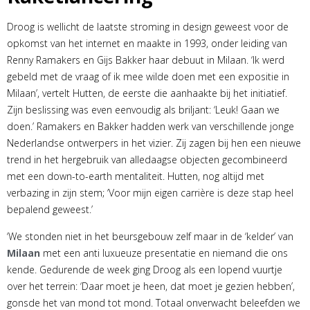
Droog is wellicht de laatste stroming in design geweest voor de
opkomst van het internet en maakte in 1993, onder leiding van
Renny Ramakers en Gijs Bakker haar debuut in Milaan. ‘Ik werd
gebeld met de vraag of ik mee wilde doen met een expositie in
Milaan’, vertelt Hutten, de eerste die aanhaakte bij het initiatief.
Zijn beslissing was even eenvoudig als briljant: ‘Leuk! Gaan we
doen.’ Ramakers en Bakker hadden werk van verschillende jonge
Nederlandse ontwerpers in het vizier. Zij zagen bij hen een nieuwe
trend in het hergebruik van alledaagse objecten gecombineerd
met een down-to-earth mentaliteit. Hutten, nog altijd met
verbazing in zijn stem; ‘Voor mijn eigen carrière is deze stap heel
bepalend geweest.’
‘We stonden niet in het beursgebouw zelf maar in de ‘kelder’ van
Milaan
met een anti luxueuze presentatie en niemand die ons
kende. Gedurende de week ging Droog als een lopend vuurtje
over het terrein: ‘Daar moet je heen, dat moet je gezien hebben’,
gonsde het van mond tot mond. Totaal onverwacht beleefden we